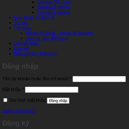
Summa S2-class
Summa F-series
Summa L-series
Giải pháp ký điện tử
Tin tức
Trợ giúp
Hổ trợ kỹ thuật – bảng vẽ Wacom
Hướng dẫn đặt hàng
Google Map
Liên hệ
Đăng nhập / Đăng ký
Đăng nhập
Bắt
Tên tài khoản hoặc địa chỉ email
*
buộc
Bắt
Mật khẩu
*
buộc
Ghi nhớ mật khẩu
Đăng nhập
Quên mật khẩu?
Đăng ký