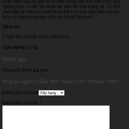
Loại ngòi này có một lò xo kép cung cấp cho bạn cảm giác
“giống như cọ vẽ” khi thao tác trên bề mặt bảng vẽ. Có thể
xem đây là một lựa chọn thay thế cho loại ngòi tiêu chuẩn
luôn có sẵn trong hầu hết các bút vẽ Wacom.
Gồm có:
5 ngòi tiêu chuẩn trong mỗi pack
Cân nặng
0,1 kg
Đánh giá
Chưa có đánh giá nào.
Hãy là người đầu tiên nhận xét “Stroke Nibs”
Đánh giá của bạn
Đánh giá của bạn
*