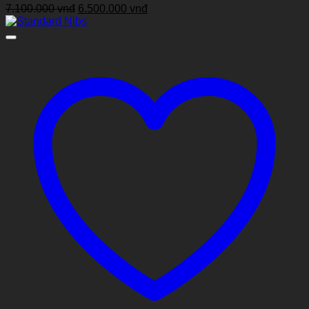
Giá
Giá
7.100.000
vnđ
6.500.000
vnđ
gốc
hiện
là:
tại
7.100.000 vnđ.
là:
6.500.000 vnđ.