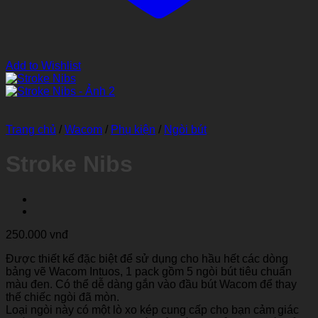
Add to Wishlist
Trang chủ
/
Wacom
/
Phụ kiện
/
Ngòi bút
Stroke Nibs
250.000
vnđ
Được thiết kế đặc biệt để sử dụng cho hầu hết các dòng
bảng vẽ Wacom Intuos, 1 pack gồm 5 ngòi bút tiêu chuẩn
màu đen. Có thể dễ dàng gắn vào đầu bút Wacom để thay
thế chiếc ngòi đã mòn.
Loại ngòi này có một lò xo kép cung cấp cho bạn cảm giác