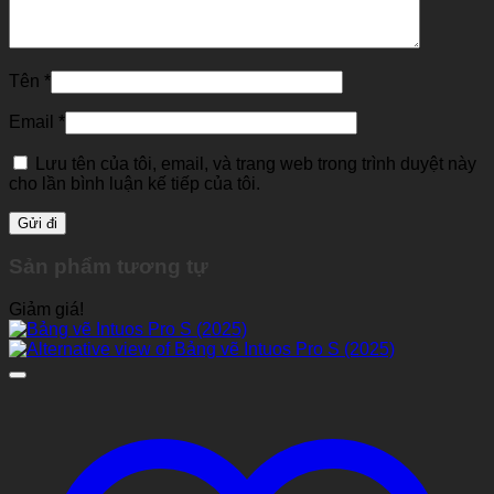
Tên
*
Email
*
Lưu tên của tôi, email, và trang web trong trình duyệt này
cho lần bình luận kế tiếp của tôi.
Sản phẩm tương tự
Giảm giá!