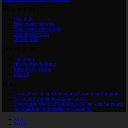
Thông tin chung
Giới thiệu
Điều khoản bảo mật
Chính sách vận chuyển
Chế độ bảo hành
Google Map
Chức năng khác
Tài khoản
Hướng dẫn đặt hàng
Kiểm tra đơn hàng
Liên hệ
Tin tức
Khô
Trung tâm Dịch vụ Khách hàng Summa tại Bangkok
Không
có
S-Pen cho Samsung Galaxy Note 8
có
bình
Công nghệ “Wacom Feel” trong “S-Pen” của Samsung
bình
Không
luận
và “Staedtler Noris digital for Samsung”
ở
luận
có
About
ở
Trun
bình
Tin tức
S-
tâm
luận