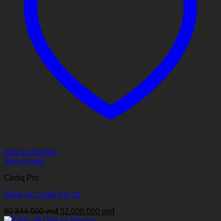
Add to Wishlist
Xem nhanh
Cintiq Pro
Bảng vẽ Cintiq Pro 24
Giá
Giá
60.844.000
vnđ
52.000.000
vnđ
gốc
hiện