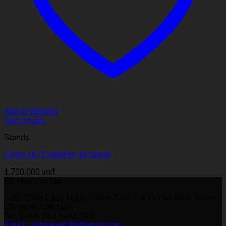
Add to Wishlist
Xem nhanh
Stands
Cintiq 16 / CintiqPro 16 Stand
1.700.000
vnđ
Đồ Họa Việt Ltd.
Add: 1068 Cách Mạng Tháng Tám, P.4, Q.Tân Bình, Tp.Hồ
Chí Minh, Việt Nam
Tel: (+84) 28 3 9481 790
Email: dohoaviet.ltd@gmail.com