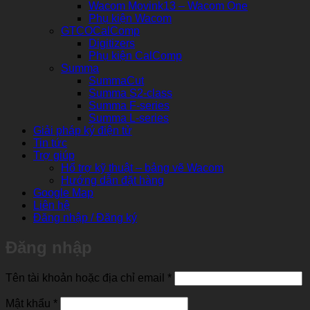
Wacom Movink13 – Wacom One
Phụ kiện Wacom
GTCOCalComp
Digitizers
Phụ kiện CalComp
Summa
SummaCut
Summa S2-class
Summa F-series
Summa L-series
Giải pháp ký điện tử
Tin tức
Trợ giúp
Hổ trợ kỹ thuật – bảng vẽ Wacom
Hướng dẫn đặt hàng
Google Map
Liên hệ
Đăng nhập / Đăng ký
Đăng nhập
Bắt
Tên tài khoản hoặc địa chỉ email
*
buộc
Bắt
Mật khẩu
*