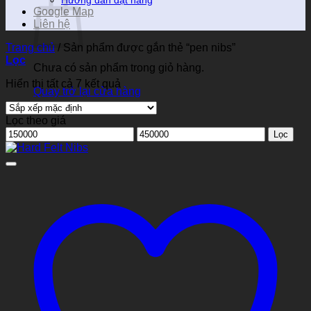
Hướng dẫn đặt hàng
Google Map
Liên hệ
Trang chủ
/
Sản phẩm được gắn thẻ “pen nibs”
Lọc
Chưa có sản phẩm trong giỏ hàng.
Hiển thị tất cả 7 kết quả
Quay trở lại cửa hàng
Lọc theo giá
Giá
Giá
Lọc
tối
tối
thiểu
đa