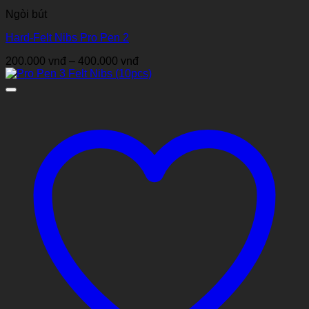
Ngòi bút
Hard-Felt Nibs Pro Pen 2
Khoảng
200.000
vnđ
–
400.000
vnđ
giá:
từ
200.000 vnđ
đến
400.000 vnđ