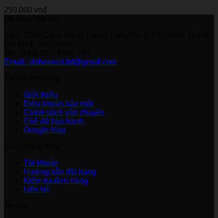
250.000
vnđ
Đồ Họa Việt Ltd.
Add: 1068 Cách Mạng Tháng Tám, P.4, Q.Tân Bình, Tp.Hồ
Chí Minh, Việt Nam
Tel: (+84) 28 3 9481 790
Email: dohoaviet.ltd@gmail.com
Thông tin chung
Giới thiệu
Điều khoản bảo mật
Chính sách vận chuyển
Chế độ bảo hành
Google Map
Chức năng khác
Tài khoản
Hướng dẫn đặt hàng
Kiểm tra đơn hàng
Liên hệ
Tin tức