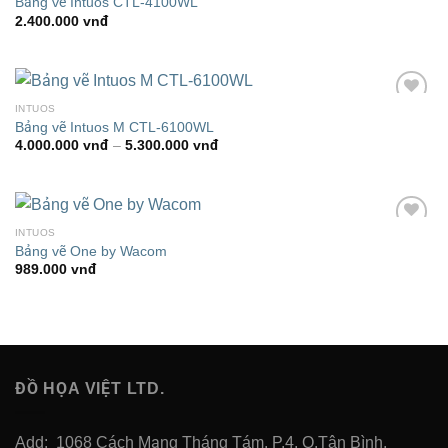
Bảng vẽ Intuos CTL-4100WL
Wishlist
2.400.000
vnđ
INTUOS
Add to
Bảng vẽ Intuos M CTL-6100WL
Wishlist
Khoảng
4.000.000
vnđ
–
5.300.000
vnđ
giá:
từ
4.000.000 vnđ
đến
5.300.000 vnđ
INTUOS
Add to
Bảng vẽ One by Wacom
Wishlist
989.000
vnđ
ĐỒ HỌA VIỆT LTD.
Add: 1068 Cách Mạng Tháng Tám, P.4, Q.Tân Bình,