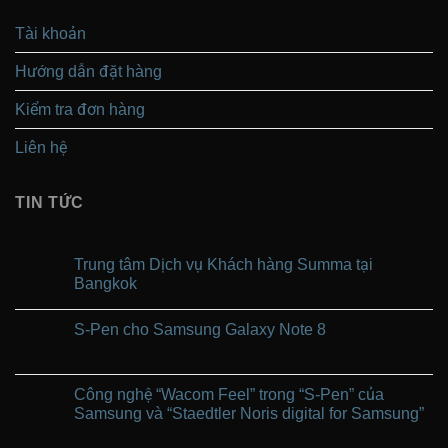
Tài khoản
Hướng dẫn đặt hàng
Kiểm tra đơn hàng
Liên hệ
TIN TỨC
Trung tâm Dịch vụ Khách hàng Summa tại
Bangkok
Không
có
S-Pen cho Samsung Galaxy Note 8
bình
luận
Không
ở
có
Trung
bình
tâm
luận
Công nghệ “Wacom Feel” trong “S-Pen” của
Dịch
ở
vụ
Samsung và “Staedtler Noris digital for Samsung”
S-
Khách
Pen
hàng
Không
cho
Summa
có