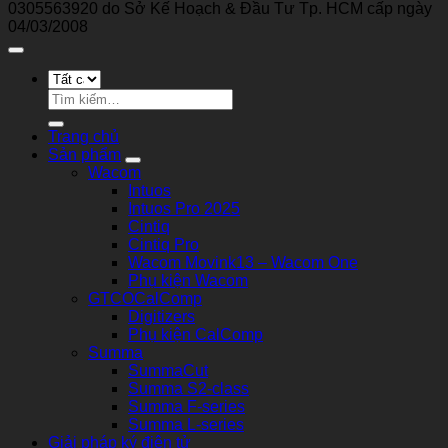
0305563920 do Sở Kế Hoạch & Đầu Tư Tp. HCM cấp ngày
Note
Feel”
Sum
04/03/2008
8
trong
tại
“S-
Bang
Pen”
của
Tìm
Samsung
kiếm:
và
Trang chủ
“Staedtler
Sản phẩm
Noris
Wacom
digital
Intuos
for
Intuos Pro 2025
Samsung”
Cintiq
Cintiq Pro
Wacom Movink13 – Wacom One
Phụ kiện Wacom
GTCOCalComp
Digitizers
Phụ kiện CalComp
Summa
SummaCut
Summa S2-class
Summa F-series
Summa L-series
Giải pháp ký điện tử