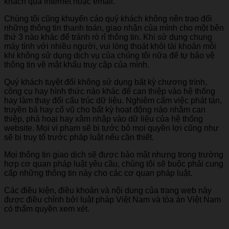
khách qua internet hoặc email.
Chúng tôi cũng khuyến cáo quý khách không nên trao đổi
những thông tin thanh toán, giao nhận của mình cho một bên
thứ 3 nào khác để tránh rò rỉ thông tin. Khi sử dụng chung
máy tính với nhiều người, vui lòng thoát khỏi tài khoản mỗi
khi không sử dụng dịch vụ của chúng tôi nữa để tự bảo vệ
thông tin về mật khẩu truy cập của mình.
Quý khách tuyệt đối không sử dụng bất kỳ chương trình,
công cụ hay hình thức nào khác để can thiệp vào hệ thống
hay làm thay đổi cấu trúc dữ liệu. Nghiêm cấm việc phát tán,
truyền bá hay cổ vũ cho bất kỳ hoạt động nào nhằm can
thiệp, phá hoại hay xâm nhập vào dữ liệu của hệ thống
website. Mọi vi phạm sẽ bị tước bỏ mọi quyền lợi cũng như
sẽ bị truy tố trước pháp luật nếu cần thiết.
Mọi thông tin giao dịch sẽ được bảo mật nhưng trong trường
hợp cơ quan pháp luật yêu cầu, chúng tôi sẽ buộc phải cung
cấp những thông tin này cho các cơ quan pháp luật.
Các điều kiện, điều khoản và nội dung của trang web này
được điều chỉnh bởi luật pháp Việt Nam và tòa án Việt Nam
có thẩm quyền xem xét.