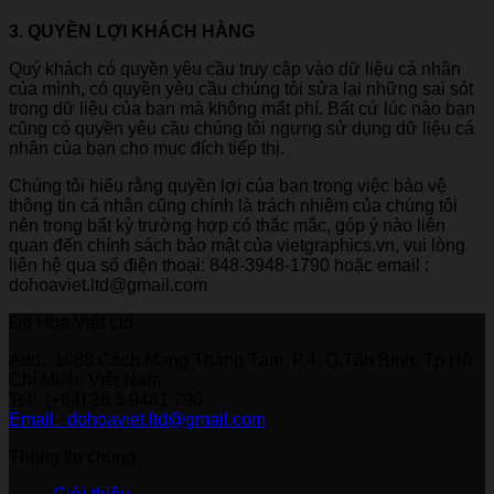
3. QUYỀN LỢI KHÁCH HÀNG
Quý khách có quyền yêu cầu truy cập vào dữ liệu cá nhân
của mình, có quyền yêu cầu chúng tôi sửa lại những sai sót
trong dữ liệu của bạn mà không mất phí. Bất cứ lúc nào bạn
cũng có quyền yêu cầu chúng tôi ngưng sử dụng dữ liệu cá
nhân của bạn cho mục đích tiếp thị.
Chúng tôi hiểu rằng quyền lợi của bạn trong việc bảo vệ
thông tin cá nhân cũng chính là trách nhiệm của chúng tôi
nên trong bất kỳ trường hợp có thắc mắc, góp ý nào liên
quan đến chính sách bảo mật của vietgraphics.vn, vui lòng
liên hệ qua số điện thoại: 848-3948-1790 hoặc email :
dohoaviet.ltd@gmail.com
Đồ Họa Việt Ltd.
Add: 1068 Cách Mạng Tháng Tám, P.4, Q.Tân Bình, Tp.Hồ
Chí Minh, Việt Nam
Tel: (+84) 28 3 9481 790
Email: dohoaviet.ltd@gmail.com
Thông tin chung