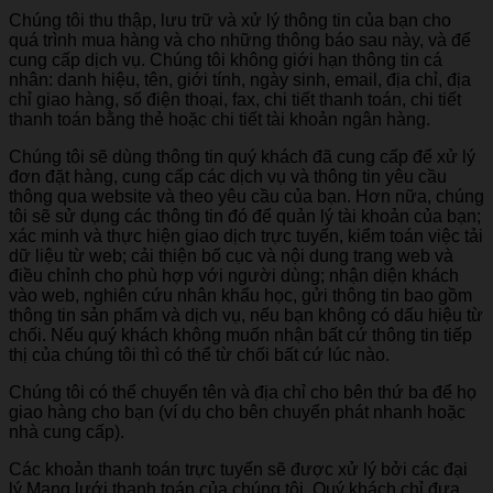
Chúng tôi thu thập, lưu trữ và xử lý thông tin của bạn cho
quá trình mua hàng và cho những thông báo sau này, và để
cung cấp dịch vụ. Chúng tôi không giới hạn thông tin cá
nhân: danh hiệu, tên, giới tính, ngày sinh, email, địa chỉ, địa
chỉ giao hàng, số điện thoại, fax, chi tiết thanh toán, chi tiết
thanh toán bằng thẻ hoặc chi tiết tài khoản ngân hàng.
Chúng tôi sẽ dùng thông tin quý khách đã cung cấp để xử lý
đơn đặt hàng, cung cấp các dịch vụ và thông tin yêu cầu
thông qua website và theo yêu cầu của bạn. Hơn nữa, chúng
tôi sẽ sử dụng các thông tin đó để quản lý tài khoản của bạn;
xác minh và thực hiện giao dịch trực tuyến, kiểm toán việc tải
dữ liệu từ web; cải thiện bố cục và nội dung trang web và
điều chỉnh cho phù hợp với người dùng; nhận diện khách
vào web, nghiên cứu nhân khẩu học, gửi thông tin bao gồm
thông tin sản phẩm và dịch vụ, nếu bạn không có dấu hiệu từ
chối. Nếu quý khách không muốn nhận bất cứ thông tin tiếp
thị của chúng tôi thì có thể từ chối bất cứ lúc nào.
Chúng tôi có thể chuyển tên và địa chỉ cho bên thứ ba để họ
giao hàng cho bạn (ví dụ cho bên chuyển phát nhanh hoặc
nhà cung cấp).
Các khoản thanh toán trực tuyến sẽ được xử lý bởi các đại
lý Mạng lưới thanh toán của chúng tôi. Quý khách chỉ đưa