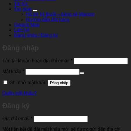
Tin tức
Trợ giúp
Hổ trợ kỹ thuật – bảng vẽ Wacom
Hướng dẫn đặt hàng
Google Map
Liên hệ
Đăng nhập / Đăng ký
Đăng nhập
Bắt
Tên tài khoản hoặc địa chỉ email
*
buộc
Bắt
Mật khẩu
*
buộc
Ghi nhớ mật khẩu
Đăng nhập
Quên mật khẩu?
Đăng ký
Bắt
Địa chỉ email
*
buộc
Một liên kết để đặt mật khẩu mới sẽ được gửi đến địa chỉ