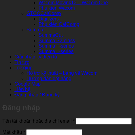
Wacom Movink13 – Wacom One
Phụ kiện Wacom
GTCOCalComp
Digitizers
Phụ kiện CalComp
Summa
SummaCut
Summa S2-class
Summa F-series
Summa L-series
Giải pháp ký điện tử
Tin tức
Trợ giúp
Hổ trợ kỹ thuật – bảng vẽ Wacom
Hướng dẫn đặt hàng
Google Map
Liên hệ
Đăng nhập / Đăng ký
Đăng nhập
Bắt
Tên tài khoản hoặc địa chỉ email
*
buộc
Bắt
Mật khẩu
*