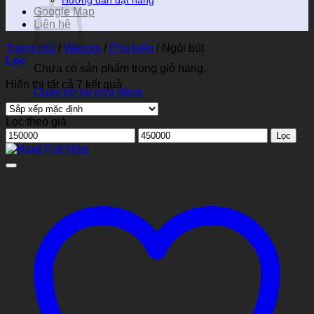
Hướng dẫn đặt hàng
Google Map
Liên hệ
Trang chủ
/
Wacom
/
Phụ kiện
/
Ngòi bút
Lọc
Chưa có sản phẩm trong giỏ hàng.
Hiển thị tất cả 7 kết quả
Quay trở lại cửa hàng
Lọc theo giá
Giá
Giá
Lọc
tối
tối
thiểu
đa