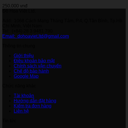
250.000
vnđ
Đồ Họa Việt Ltd.
Add: 1068 Cách Mạng Tháng Tám, P.4, Q.Tân Bình, Tp.Hồ
Chí Minh, Việt Nam
Tel: (+84) 28 3 9481 790
Email: dohoaviet.ltd@gmail.com
Thông tin chung
Giới thiệu
Điều khoản bảo mật
Chính sách vận chuyển
Chế độ bảo hành
Google Map
Chức năng khác
Tài khoản
Hướng dẫn đặt hàng
Kiểm tra đơn hàng
Liên hệ
Tin tức