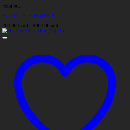
Ngòi bút
Hard-Felt Nibs Pro Pen 2
Khoảng
200.000
vnđ
–
400.000
vnđ
giá:
từ
200.000 vnđ
đến
400.000 vnđ