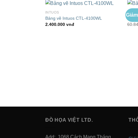
INTUOS
CINT
Giảm
Add to
Bảng vẽ Intuos CTL-4100WL
Bảng 
Wishlist
2.400.000
vnđ
60.8
ĐỒ HỌA VIỆT LTD.
TH
Add: 1068 Cách Mạng Tháng