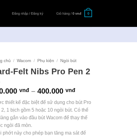
Đăng nhập / Đăng ký
Giỏ hàng /
0
vnđ
0
Ệ
g chủ
/
Wacom
/
Phụ kiện
/
Ngòi bút
rd-Felt Nibs Pro Pen 2
Khoảng
0.000
–
400.000
vnđ
vnđ
giá:
c thiết kế đặc biệt để sử dụng cho bút Pro
từ
2, 1 bịch gồm 5 hoặc 10 ngòi bút. Có thể
200.000 vnđ
dàng gắn vào đầu bút Wacom để thay thế
đến
ếc ngòi đã mòn.
400.000 vnđ
i phớt này cho phép bạn tăng ma sát để