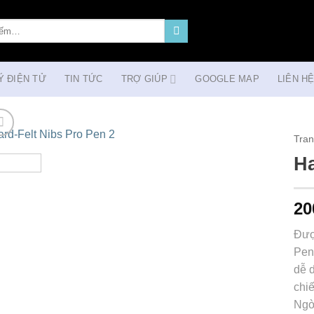
Ý ĐIỆN TỬ
TIN TỨC
TRỢ GIÚP
GOOGLE MAP
LIÊN H
Tran
Ha
Add to
Wishlist
20
Đượ
Pen 
dễ 
chi
Ngò