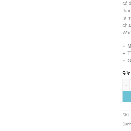
có đ
thao
là m
chuẩ
Wac
+ M
+ T
+ G
Q/ty
Hard
SKU
Dan