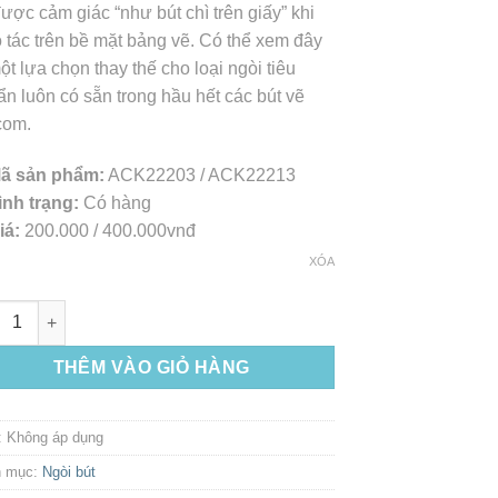
ược cảm giác “như bút chì trên giấy” khi
 tác trên bề mặt bảng vẽ. Có thể xem đây
ột lựa chọn thay thế cho loại ngòi tiêu
n luôn có sẵn trong hầu hết các bút vẽ
om.
ã sản phẩm:
ACK22203 / ACK22213
ình trạng:
Có hàng
iá:
200.000 / 400.000vnđ
XÓA
-Felt Nibs Pro Pen 2 số lượng
THÊM VÀO GIỎ HÀNG
:
Không áp dụng
h mục:
Ngòi bút