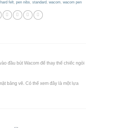
:
hard felt
,
pen nibs
,
standard
,
wacom
,
wacom pen
 vào đầu bút Wacom để thay thế chiếc ngòi
 mặt bảng vẽ. Có thể xem đây là một lựa