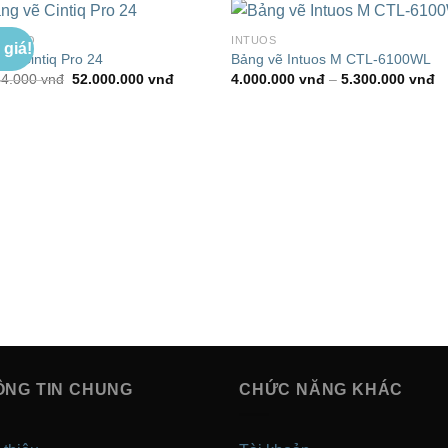
IQ PRO
INTUOS
 giá!
Add to
Add 
vẽ Cintiq Pro 24
Bảng vẽ Intuos M CTL-6100WL
Wishlist
Wishl
Giá
Giá
K
44.000
vnđ
52.000.000
vnđ
4.000.000
vnđ
–
5.300.000
vnđ
gốc
hiện
gi
là:
tại
từ
60.844.000 vnđ.
là:
4
52.000.000 vnđ.
đ
5
ÔNG TIN CHUNG
CHỨC NĂNG KHÁC