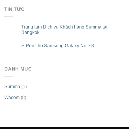
TIN TỨC
Trung tâm Dịch vụ Khách hàng Summa tại
Bangkok
Không
có
S-Pen cho Samsung Galaxy Note 8
bình
luận
Không
ở
có
Trung
bình
tâm
luận
Dịch
ở
vụ
DANH MỤC
S-
Khách
Pen
hàng
cho
Summa
Samsung
tại
Galaxy
Summa
(1)
Bangkok
Note
8
Wacom
(8)