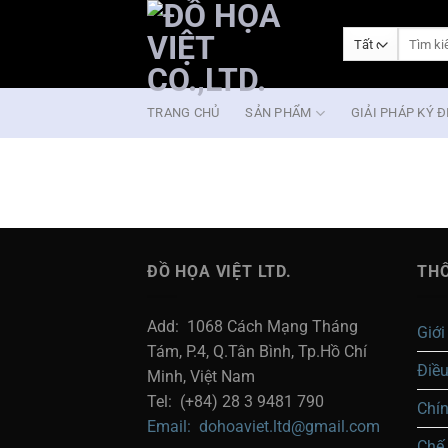
Bỏ
qua
Tìm
kiếm:
nội
dung
TRANG CHỦ
SẢN PHẨM
GIẢI PHÁP KÝ Đ
ĐỒ HỌA VIỆT LTD.
THÔ
Add: 1068 Cách Mạng Tháng
Giới
Tám, P.4, Q.Tân Bình, Tp.Hồ Chí
Điề
Minh, Việt Nam
Tel: (+84) 28 3 9481 790
Chí
Email: dohoaviet.ltd@gmail.com
Chế