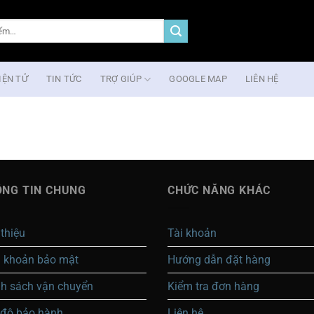
IỆN TỬ
TIN TỨC
TRỢ GIÚP
GOOGLE MAP
LIÊN HỆ
NG TIN CHUNG
CHỨC NĂNG KHÁC
 thiệu
Tài khoản
u khoản bảo mật
Hướng dẫn đặt hàng
nh sách vận chuyển
Kiểm tra đơn hàng
 độ bảo hành
Liên hệ