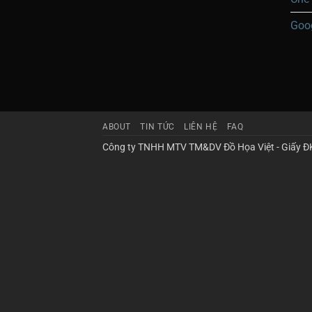
Goo
ABOUT
TIN TỨC
LIÊN HỆ
FAQ
Công ty TNHH MTV TM&DV Đồ Họa Việt - Giấy Đ