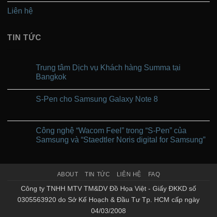
Liên hệ
TIN TỨC
Trung tâm Dịch vụ Khách hàng Summa tại
Bangkok
Không
có
S-Pen cho Samsung Galaxy Note 8
bình
luận
Không
ở
có
Trung
bình
tâm
luận
Công nghệ “Wacom Feel” trong “S-Pen” của
Dịch
ở
vụ
Samsung và “Staedtler Noris digital for Samsung”
S-
Khách
Pen
hàng
Không
cho
Summa
có
Samsung
tại
bình
Galaxy
Bangkok
luận
Note
ABOUT
TIN TỨC
LIÊN HỆ
FAQ
ở
8
Công
nghệ
Công ty TNHH MTV TM&DV Đồ Họa Việt - Giấy ĐKKD số
“Wacom
0305563920 do Sở Kế Hoạch & Đầu Tư Tp. HCM cấp ngày
Feel”
trong
04/03/2008
“S-