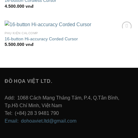
16-button Cordless Cursor
Wishlist
4.500.000
vnđ
PHỤ KIỆN CALCOMP
Add to
16-button Hi-accuracy Corded Cursor
Wishlist
5.500.000
vnđ
ĐỒ HỌA VIỆT LTD.
Add: 1068 Cách Mạng Tháng Tám, P.4, Q.Tân Bình,
Tp.Hồ Chí Minh, Việt Nam
Tel: (+84) 28 3 9481 790
Email: dohoaviet.ltd@gmail.com