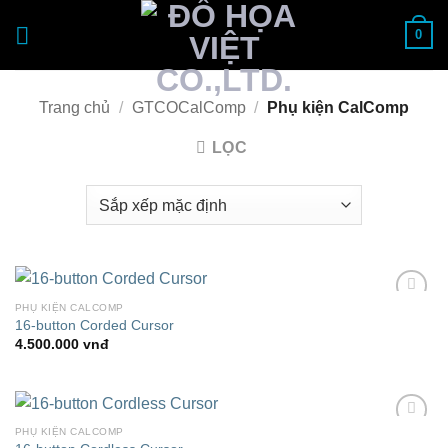
Bỏ
0
qua
nội
dung
Trang chủ
/
GTCOCalComp
/
Phụ kiện CalComp
LỌC
PHỤ KIỆN CALCOMP
Add to
16-button Corded Cursor
Wishlist
4.500.000
vnđ
PHỤ KIỆN CALCOMP
Add to