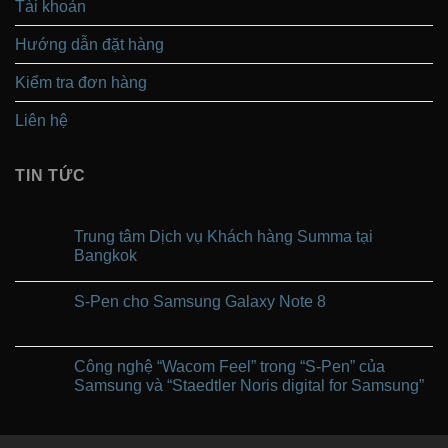
Tài khoản
Hướng dẫn đặt hàng
Kiểm tra đơn hàng
Liên hệ
TIN TỨC
Trung tâm Dịch vụ Khách hàng Summa tại
Bangkok
Không
có
S-Pen cho Samsung Galaxy Note 8
bình
luận
Không
ở
có
Trung
bình
tâm
luận
Công nghệ “Wacom Feel” trong “S-Pen” của
Dịch
ở
vụ
Samsung và “Staedtler Noris digital for Samsung”
S-
Khách
Pen
hàng
Không
cho
Summa
có
Samsung
tại
bình
Galaxy
Bangkok
luận