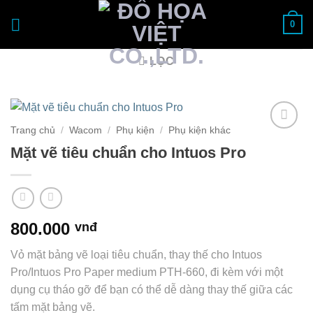
Bỏ
0
qua
nội
dung
LỌC
Trang chủ
/
Wacom
/
Phụ kiện
/
Phụ kiện khác
Add to
Mặt vẽ tiêu chuẩn cho Intuos Pro
Wishlist
800.000
vnđ
Vỏ mặt bảng vẽ loại tiêu chuẩn, thay thế cho Intuos
Pro/Intuos Pro Paper medium PTH-660, đi kèm với một
dụng cụ tháo gỡ để bạn có thể dễ dàng thay thế giữa các
tấm mặt bảng vẽ.