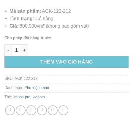
+ Mã sản phẩm:
ACK-122-212
+ Tình trạng:
Có hàng
+ Giá:
800.000vnđ (không bao gồm vat)
Cho phép đặt hàng trước
Mặt vẽ tiêu chuẩn cho Intuos Pro số lượng
THÊM VÀO GIỎ HÀNG
SKU:
ACK-122-212
Danh mục:
Phụ kiện khác
Thẻ:
intuos-pro
,
wacom