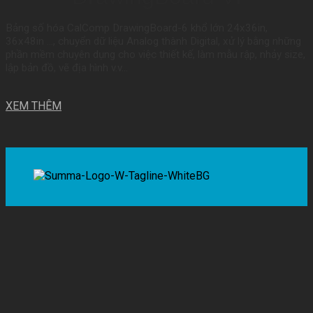
Bảng số hóa CalComp DrawingBoard-6 khổ lớn 24x36in,
36x48in …, chuyển dữ liệu Analog thành Digital, xử lý bằng những
phần mềm chuyên dụng cho việc thiết kế, làm mẫu rập, nhảy size,
lập bản đồ, vẽ địa hình v.v…
XEM THÊM