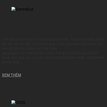
Máy cắt decal dạng cuộn
SummaCut
Tính năng mạnh mẻ và công nghệ tiên tiến. Thuật toán điều khiển
tốc độ cắt lên đến 1.131mm/giây, công nghệ MicroSpocket cho
bản cắt đạt độ chính xác hoàn hảo.
SummaCut
với thiết kế điều khiển đơn giản và hiệu quả khi sử
dụng, đáp ứng mọi yêu cầu chất lương khắc khe nhất, với thời gian
nhanh nhất.
XEM THÊM