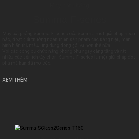
Máy cắt phẳng
Summa F-series
Máy cắt phẳng Summa F-series của Summa, một giải pháp hoàn
hảo, đoạt giải thưởng hoàn thiện sản phẩm các bảng hiệu, màn
hình hiển thị, mẫu, ứng dụng đóng gói và hơn thế nữa …
Với các công cụ chức năng phong phú ngày càng tăng và rất
nhiều các tiện ích tùy chọn, Summa F-series là một giải pháp đột
phá mà bạn đã mơ ước.
XEM THÊM