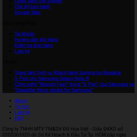
Chính sách vận chuyển
Chế độ bảo hành
Google Map
Chức năng khác
Tài khoản
Hướng dẫn đặt hàng
Kiểm tra đơn hàng
Liên hệ
Tin tức
Không
Trung tâm Dịch vụ Khách hàng Summa tại Bangkok
Không
có
S-Pen cho Samsung Galaxy Note 8
có
bình
Công nghệ “Wacom Feel” trong “S-Pen” của Samsung và
bình
Không
luận
“Staedtler Noris digital for Samsung”
ở
luận
có
About
ở
Trung
bình
Tin tức
S-
tâm
luận
Liên hệ
Pen
ở
Dịch
FAQ
cho
Công
vụ
Samsung
nghệ
Khách
Công ty TNHH MTV TM&DV Đồ Họa Việt - Giấy ĐKKD số
Galaxy
“Wacom
hàng
0305563920 do Sở Kế Hoạch & Đầu Tư Tp. HCM cấp ngày
Note
Feel”
Summa