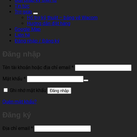
Giải pháp ký điện tử
Tin tức
Trợ giúp
Hổ trợ kỹ thuật – bảng vẽ Wacom
Hướng dẫn đặt hàng
Google Map
Liên hệ
Đăng nhập / Đăng ký
Đăng nhập
Bắt
Tên tài khoản hoặc địa chỉ email
*
buộc
Bắt
Mật khẩu
*
buộc
Ghi nhớ mật khẩu
Đăng nhập
Quên mật khẩu?
Đăng ký
Bắt
Địa chỉ email
*
buộc