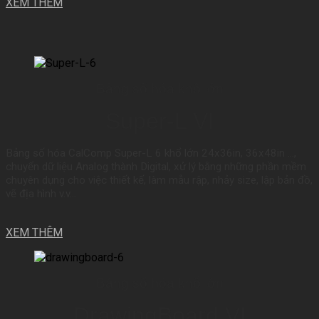
XEM THÊM
Bảng số hóa khổ lớn
Super-L VI
Bảng số hóa CalComp Super-L 6 khổ lớn 24x36in, 36x48in …,
chuyển dữ liệu Analog thành Digital, xử lý bằng những phần mềm
chuyên dụng cho việc thiết kế, làm mẫu rập, nhảy size, lập bản đồ,
vẽ địa hình v.v…
XEM THÊM
Bảng số hóa khổ lớn
DrawingBoard VI