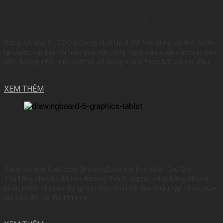
Roll-Up III
Bảng số hóa GTCOCalComp Roll Up 3 rất tiện dụng có thể cuộn
lại được, rất bền và hiệu quả với công nghệ sản xuất đặc biệt tiên
tiến. Mỏng, nhẹ, linh hoạt và dễ dàng mang theo bất cứ nơi đâu.
XEM THÊM
Bảng số hóa khổ nhỏ
DrawingBoard VI
Bảng số hóa CalComp DrawingBoard-6 khổ nhỏ 12x12in,
12x18in, chuyển dữ liệu Analog thành Digital, xử lý bằng những
phần mềm chuyên dụng cho việc thiết kế, làm mẫu rập, nhảy size,
lập bản đồ, vẽ địa hình v.v…