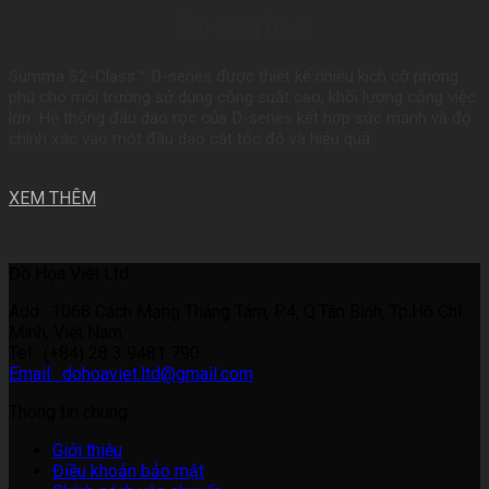
D-series
Summa S2-Class™ D-series được thiết kế nhiều kích cỡ phong
phú cho môi trường sử dụng công suất cao, khối lượng công việc
lớn. Hệ thống đầu dao rọc của D-series kết hợp sức mạnh và độ
chính xác vào một đầu dao cắt tốc độ và hiệu quả.
XEM THÊM
Đồ Họa Việt Ltd.
Add: 1068 Cách Mạng Tháng Tám, P.4, Q.Tân Bình, Tp.Hồ Chí
Minh, Việt Nam
Tel: (+84) 28 3 9481 790
Email: dohoaviet.ltd@gmail.com
Thông tin chung
Giới thiệu
Điều khoản bảo mật