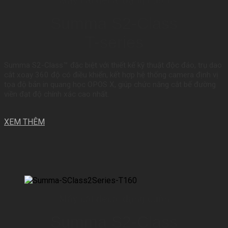
Máy cắt decal dạng cuộn
Summa S2-Class
T-series
Summa S2-Class™ đặc biệt với thiết kế kỹ thuật độc đáo, trụ dao
cắt xoay 360 độ có điều khiển, kết hợp hệ thống camera định vị
tọa độ bản in quang học OPOS X, giúp chức năng cắt bế đường
viền đạt độ chính xác cao nhất.
XEM THÊM
Máy cắt decal dạng cuộn
Summa S2-Class