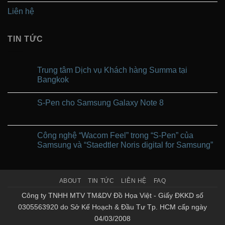
Liên hệ
TIN TỨC
Trung tâm Dịch vụ Khách hàng Summa tại
Bangkok
Không
có
S-Pen cho Samsung Galaxy Note 8
bình
luận
Không
ở
có
Trung
bình
tâm
luận
Công nghệ “Wacom Feel” trong “S-Pen” của
Dịch
ở
vụ
Samsung và “Staedtler Noris digital for Samsung”
S-
Khách
Pen
hàng
Không
cho
Summa
có
Samsung
tại
bình
Galaxy
Bangkok
luận
Note
ABOUT
TIN TỨC
LIÊN HỆ
FAQ
ở
8
Công
nghệ
Công ty TNHH MTV TM&DV Đồ Họa Việt - Giấy ĐKKD số
“Wacom
0305563920 do Sở Kế Hoạch & Đầu Tư Tp. HCM cấp ngày
Feel”
trong
04/03/2008
“S-