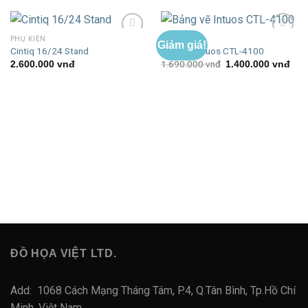
PHỤ KIỆN
INTUOS
Giảm giá!
Add to
Add to
Cintiq 16/24 Stand
Bảng vẽ Intuos CTL-4100
Wishlist
Wishlist
Giá
Giá
1.690.000
vnđ
2.600.000
vnđ
1.400.000
vnđ
gốc
hiện
là:
tại
1.690.000 vnđ.
là:
1.40
ĐỒ HỌA VIỆT LTD.
Add: 1068 Cách Mạng Tháng Tám, P.4, Q.Tân Bình, Tp.Hồ Chí
Minh, Việt Nam