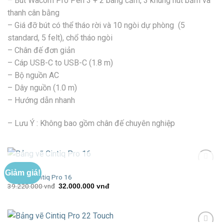
– Bút Wacom Pro Pen 3 + 2 báng cầm, 3 khung nút bấm và
thanh cân bằng
– Giá đỡ bút có thể tháo rời và 10 ngòi dự phòng (5
standard, 5 felt), chổ tháo ngòi
– Chân đế đơn giản
– Cáp USB-C to USB-C (1.8 m)
– Bộ nguồn AC
– Dây nguồn (1.0 m)
– Hướng dẫn nhanh
– Lưu Ý : Không bao gồm chân đế chuyên nghiệp
HẾT HÀNG
CINTIQ PRO
Giảm giá!
Add to
Bảng vẽ Cintiq Pro 16
Wishlist
Giá
Giá
39.220.000
vnđ
32.000.000
vnđ
gốc
hiện
là:
tại
39.220.000 vnđ.
là:
32.000.000 vnđ.