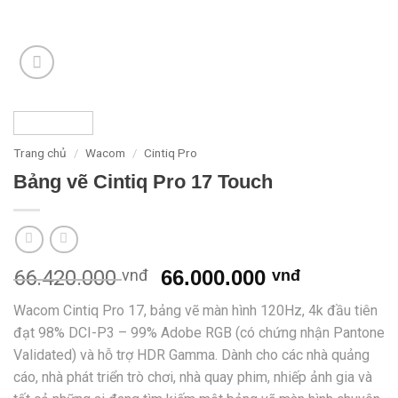
Trang chủ
/
Wacom
/
Cintiq Pro
Bảng vẽ Cintiq Pro 17 Touch
Giá
Giá
66.420.000
vnđ
66.000.000
vnđ
gốc
hiện
Wacom Cintiq Pro 17, bảng vẽ màn hình 120Hz, 4k đầu tiên
là:
tại
đạt 98% DCI-P3 – 99% Adobe RGB (có chứng nhận Pantone
66.420.000 vnđ.
là:
Validated) và hỗ trợ HDR Gamma. Dành cho các nhà quảng
66.000.00
cáo, nhà phát triển trò chơi, nhà quay phim, nhiếp ảnh gia và