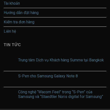
Tài khoản
Hướng dẫn đặt hàng
Kiểm tra đơn hàng
Liên hệ
TIN TỨC
Trung tâm Dịch vụ Khách hàng Summa tại Bangkok
Không
có
bình
luận
S-Pen cho Samsung Galaxy Note 8
ở
Trung
Không
tâm
có
Dịch
bình
vụ
luận
Công nghệ “Wacom Feel” trong “S-Pen” của
Khách
ở
Samsung và “Staedtler Noris digital for Samsung”
hàng
S-
Summa
Pen
Không
tại
cho
có
Bangkok
Samsung
bình
Galaxy