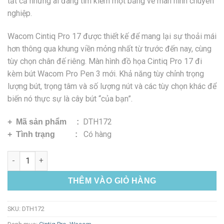
tất cả những ai đang tìm kiếm một bảng vẽ màn hình chuyên
nghiệp.
Wacom Cintiq Pro 17 được thiết kế để mang lại sự thoải mái
hơn thông qua khung viền mỏng nhất từ ​​trước đến nay, cùng
tùy chọn chân đế riêng. Màn hình đồ họa Cintiq Pro 17 đi
kèm bút Wacom Pro Pen 3 mới. Khả năng tùy chỉnh trọng
lượng bút, trọng tâm và số lượng nút và các tùy chọn khác để
biến nó thực sự là cây bút “của bạn”.
DTH172
+ Mã sản phẩm :
Có hàng
+ Tình trạng :
Bảng vẽ Cintiq Pro 17 Touch số lượng
THÊM VÀO GIỎ HÀNG
SKU:
DTH172