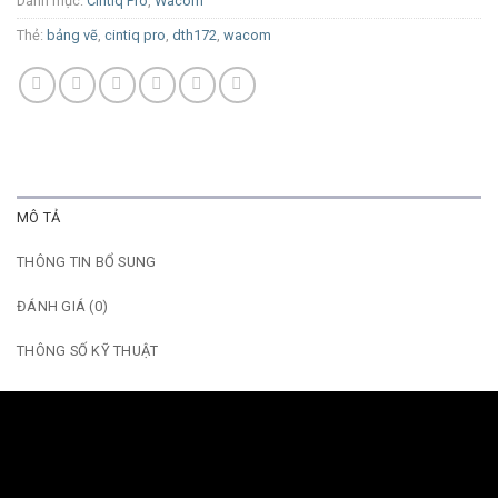
Danh mục:
Cintiq Pro
,
Wacom
Thẻ:
bảng vẽ
,
cintiq pro
,
dth172
,
wacom
MÔ TẢ
THÔNG TIN BỔ SUNG
ĐÁNH GIÁ (0)
THÔNG SỐ KỸ THUẬT