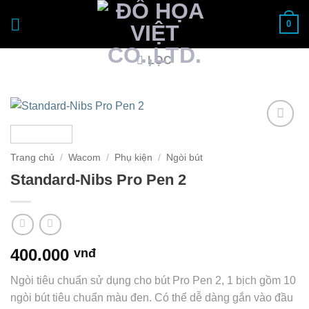
Bỏ
0
qua
nội
dung
LỌC
Add to
Wishlist
Trang chủ
/
Wacom
/
Phụ kiện
/
Ngòi bút
Standard-Nibs Pro Pen 2
400.000
vnđ
Ngòi tiêu chuẩn sử dụng cho bút Pro Pen 2, 1 bịch gồm 10
ngòi bút tiêu chuẩn màu đen. Có thể dễ dàng gắn vào đầu