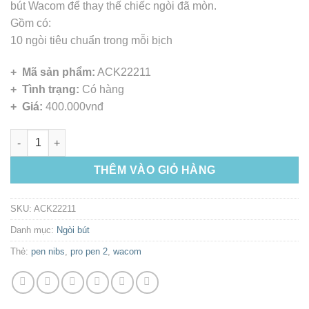
bút Wacom để thay thế chiếc ngòi đã mòn.
Gồm có:
10 ngòi tiêu chuẩn trong mỗi bịch
+ Mã sản phẩm:
ACK22211
+ Tình trạng:
Có hàng
+ Giá:
400.000vnđ
Standard-Nibs Pro Pen 2 số lượng
THÊM VÀO GIỎ HÀNG
SKU:
ACK22211
Danh mục:
Ngòi bút
Thẻ:
pen nibs
,
pro pen 2
,
wacom