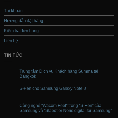
Tài khoản
Hướng dẫn đặt hàng
Kiểm tra đơn hàng
Liên hệ
TIN TỨC
Trung tâm Dịch vụ Khách hàng Summa tại
Bangkok
Không
có
S-Pen cho Samsung Galaxy Note 8
bình
luận
Không
ở
có
Trung
bình
tâm
luận
Công nghệ “Wacom Feel” trong “S-Pen” của
Dịch
ở
vụ
Samsung và “Staedtler Noris digital for Samsung”
S-
Khách
Pen
hàng
Không
cho