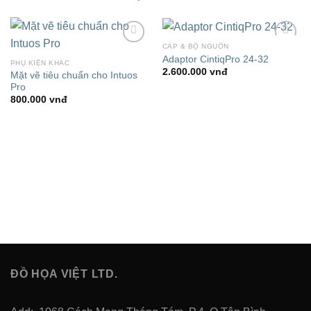
CÁP & BỘ NGUỒN
Add to
Add to
Adaptor CintiqPro 24-32
Wishlist
Wishlist
PHỤ KIỆN KHÁC
2.600.000
vnđ
Mặt vẽ tiêu chuẩn cho Intuos
Pro
800.000
vnđ
ĐỒ HỌA VIỆT LTD.