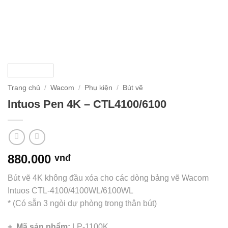
Trang chủ
/
Wacom
/
Phụ kiện
/
Bút vẽ
Intuos Pen 4K – CTL4100/6100
880.000
vnđ
Bút vẽ 4K không đầu xóa cho các dòng bảng vẽ Wacom
Intuos CTL-4100/4100WL/6100WL
* (Có sẵn 3 ngòi dự phòng trong thân bút)
+ Mã sản phẩm:
LP-1100K