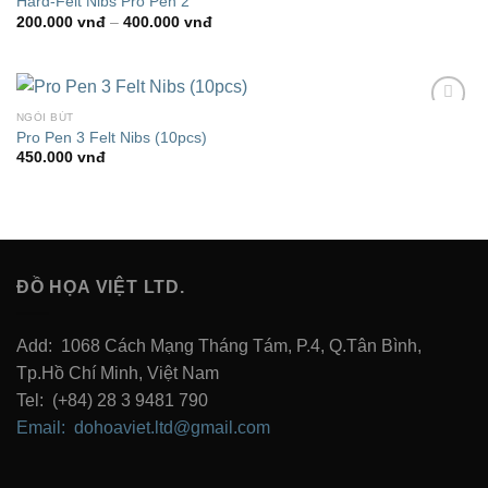
Hard-Felt Nibs Pro Pen 2
Wishlist
Khoảng
200.000
vnđ
–
400.000
vnđ
giá:
từ
200.000 vnđ
đến
400.000 vnđ
NGÒI BÚT
Add to
Pro Pen 3 Felt Nibs (10pcs)
Wishlist
450.000
vnđ
ĐỒ HỌA VIỆT LTD.
Add: 1068 Cách Mạng Tháng Tám, P.4, Q.Tân Bình,
Tp.Hồ Chí Minh, Việt Nam
Tel: (+84) 28 3 9481 790
Email: dohoaviet.ltd@gmail.com