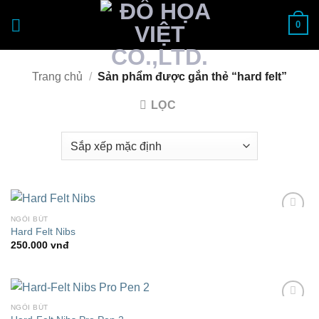
Bỏ
0
qua
nội
dung
Trang chủ
/
Sản phẩm được gắn thẻ “hard felt”
LỌC
NGÒI BÚT
Add to
Hard Felt Nibs
Wishlist
250.000
vnđ
NGÒI BÚT
Add to