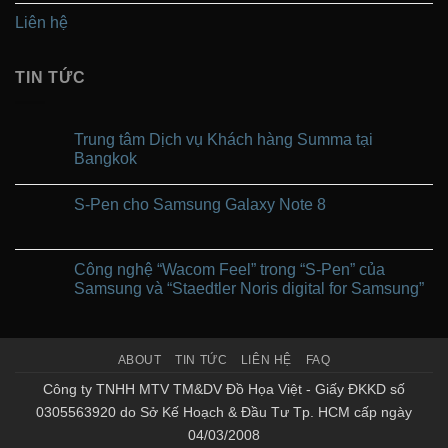
Liên hệ
TIN TỨC
Trung tâm Dịch vụ Khách hàng Summa tại
Bangkok
Không
có
S-Pen cho Samsung Galaxy Note 8
bình
luận
Không
ở
có
Trung
bình
tâm
luận
Công nghệ “Wacom Feel” trong “S-Pen” của
Dịch
ở
vụ
Samsung và “Staedtler Noris digital for Samsung”
S-
Khách
Pen
hàng
Không
cho
Summa
có
Samsung
tại
bình
Galaxy
Bangkok
luận
Note
ABOUT
TIN TỨC
LIÊN HỆ
FAQ
ở
8
Công
nghệ
Công ty TNHH MTV TM&DV Đồ Họa Việt - Giấy ĐKKD số
“Wacom
0305563920 do Sở Kế Hoạch & Đầu Tư Tp. HCM cấp ngày
Feel”
trong
04/03/2008
“S-