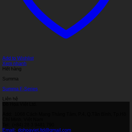
Add to Wishlist
Xem nhanh
Hết hàng
Summa
Summa F-Series
Liên hệ
Đồ Họa Việt Ltd.
Add: 1068 Cách Mạng Tháng Tám, P.4, Q.Tân Bình, Tp.Hồ
Chí Minh, Việt Nam
Tel: (+84) 28 3 9481 790
Email: dohoaviet.ltd@gmail.com