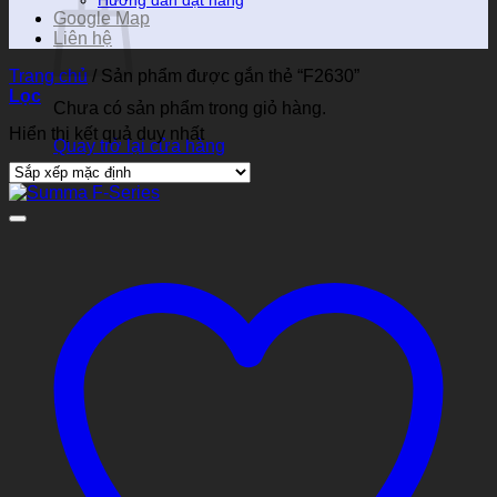
Hướng dẫn đặt hàng
Google Map
Liên hệ
Trang chủ
/
Sản phẩm được gắn thẻ “F2630”
Lọc
Chưa có sản phẩm trong giỏ hàng.
Hiển thị kết quả duy nhất
Quay trở lại cửa hàng