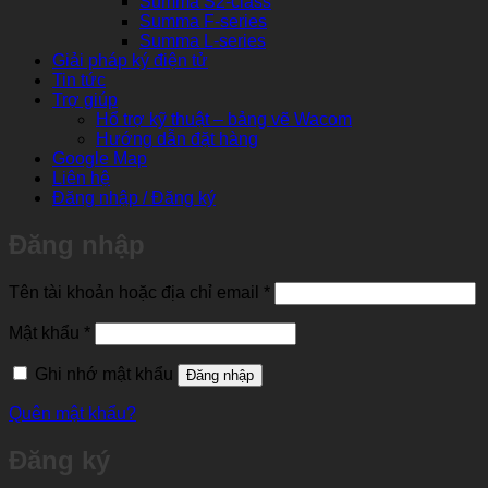
Summa S2-class
Summa F-series
Summa L-series
Giải pháp ký điện tử
Tin tức
Trợ giúp
Hổ trợ kỹ thuật – bảng vẽ Wacom
Hướng dẫn đặt hàng
Google Map
Liên hệ
Đăng nhập / Đăng ký
Đăng nhập
Bắt
Tên tài khoản hoặc địa chỉ email
*
buộc
Bắt
Mật khẩu
*
buộc
Ghi nhớ mật khẩu
Đăng nhập
Quên mật khẩu?
Đăng ký