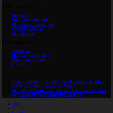
Thông tin chung
Giới thiệu
Điều khoản bảo mật
Chính sách vận chuyển
Chế độ bảo hành
Google Map
Chức năng khác
Tài khoản
Hướng dẫn đặt hàng
Kiểm tra đơn hàng
Liên hệ
Tin tức
Khô
Trung tâm Dịch vụ Khách hàng Summa tại Bangkok
Không
có
S-Pen cho Samsung Galaxy Note 8
có
bình
Công nghệ “Wacom Feel” trong “S-Pen” của Samsung
bình
Không
luận
và “Staedtler Noris digital for Samsung”
ở
luận
có
About
ở
Trun
bình
Tin tức
S-
tâm
luận
Liên hệ
Pen
ở
Dịch